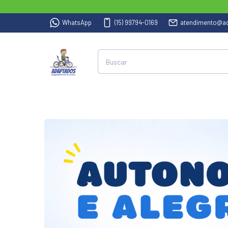
WhatsApp
(15) 99794-0169
atendimento@ad