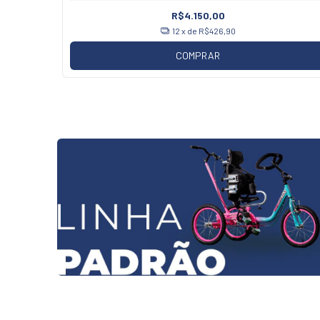
R$4.150,00
12
x de
R$426,90
COMPRAR