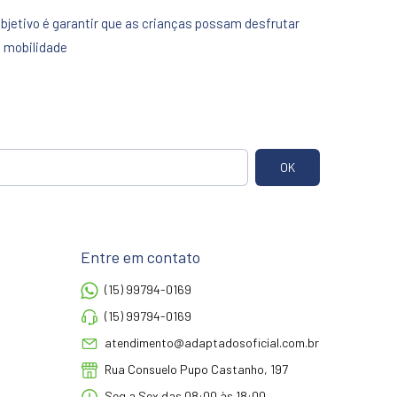
jetivo é garantir que as crianças possam desfrutar
e mobilidade
Entre em contato
(15) 99794-0169
(15) 99794-0169
atendimento@adaptadosoficial.com.br
Rua Consuelo Pupo Castanho, 197
Seg a Sex das 08:00 às 18:00