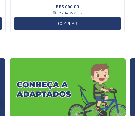
R$5.990,00
12
x de
R$616,17
COMPRAR